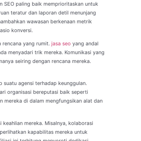
an SEO paling baik memprioritaskan untuk
an teratur dan laporan detil menunjang
menambahkan wawasan berkenaan metrik
rasio konversi.
n rencana yang rumit.
jasa seo
yang andal
a menyadari trik mereka. Komunikasi yang
anya seiring dengan rencana mereka.
ip suatu agensi terhadap keunggulan.
ri organisasi bereputasi baik seperti
an mereka di dalam mengfungsikan alat dan
 keahlian mereka. Misalnya, kolaborasi
erlihatkan kapabilitas mereka untuk
liasi ini terhitung menyoroti dedikasi