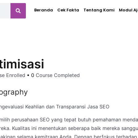
Beranda
Cek Fakta
Tentang Kami
Modul Aj
timisasi
e Enrolled
•
0
Course Completed
ography
gevaluasi Keahlian dan Transparansi Jasa SEO
ilih perusahaan SEO yang tepat butuh pemahaman mendal
eka. Kualitas ini menentukan seberapa baik mereka sang
akinan selama kemitraan Anda. Dengan berfokus terhadap s