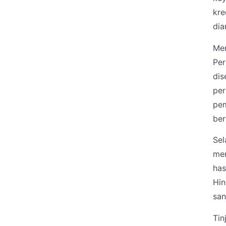
kre
dia
Me
Pe
dis
per
pem
ber
Sel
men
has
Hin
san
Tin