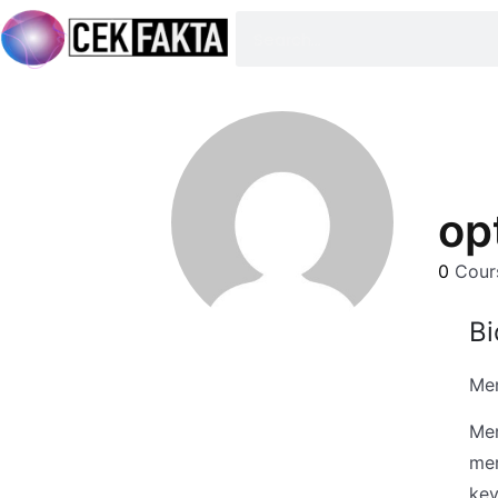
op
0
Cours
Bi
Men
Mem
mer
key