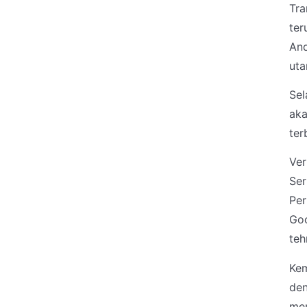
Tra
ter
And
uta
Sel
aka
ter
Ver
Ser
Per
Goo
teh
Kem
den
men