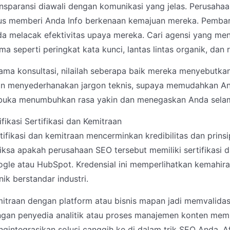
nsparansi diawali dengan komunikasi yang jelas. Perusaha
us memberi Anda Info berkenaan kemajuan mereka. Pembaru
a melacak efektivitas upaya mereka. Cari agensi yang 
ma seperti peringkat kata kunci, lantas lintas organik, dan 
ama konsultasi, nilailah seberapa baik mereka menyebutka
n menyederhanakan jargon teknis, supaya memudahkan And
buka menumbuhkan rasa yakin dan menegaskan Anda selam
ifikasi Sertifikasi dan Kemitraan
tifikasi dan kemitraan mencerminkan kredibilitas dan prins
iksa apakah perusahaan SEO tersebut memiliki sertifikasi da
gle atau HubSpot. Kredensial ini memperlihatkan kemahir
nik berstandar industri.
itraan dengan platform atau bisnis mapan jadi memvalidasi
gan penyedia analitik atau proses manajemen konten memp
gintegrasikan solusi canggih ke di dalam trik SEO Anda. Afi